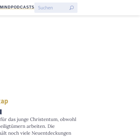
:MIND
PODCASTS
gap
u
 für das junge Christentum, obwohl
eiligtümern arbeiten. Die
hält noch viele Neuentdeckungen