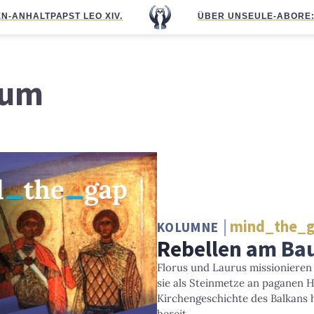
N-ANHALT
PAPST LEO XIV.
ÜBER UNS
EULE-ABO
RE
tum
mind_the_
KOLUMNE
Rebellen am Ba
Florus und Laurus missionieren
sie als Steinmetze an paganen H
Kirchengeschichte des Balkans 
bereit.