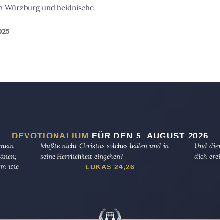
 in Würzburg und heidnische
2025
DEVOTIONALIUM
FÜR DEN 5. AUGUST 2026
 mein
Mußte nicht Christus solches leiden und in
Und dien
ränen;
seine Herrlichkeit eingehen?
dich erei
rim wie
LUKAS 24,26