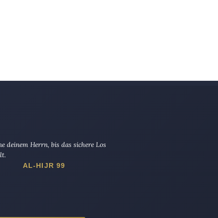
e deinem Herrn, bis das sichere Los
lt.
AL-HIJR 99