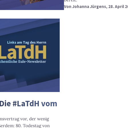
Von
Johanna Jürgens
, 28. April 
 Die #LaTdH vom
nsvertrag vor, der wenig
ßerdem: 80. Todestag von