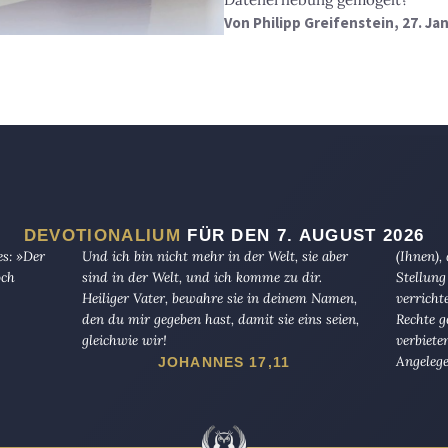
Von
Philipp Greifenstein
, 27. Ja
DEVOTIONALIUM
FÜR DEN 7. AUGUST 2026
es: »Der
Und ich bin nicht mehr in der Welt, sie aber
(Ihnen),
och
sind in der Welt, und ich komme zu dir.
Stellung
Heiliger Vater, bewahre sie in deinem Namen,
verricht
den du mir gegeben hast, damit sie eins seien,
Rechte g
gleichwie wir!
verbiete
Angelege
JOHANNES 17,11