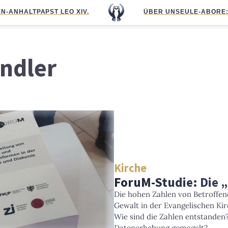
N-ANHALT
PAPST LEO XIV.
ÜBER UNS
EULE-ABO
RE
indler
Kirche
ForuM-Studie: Die 
Die hohen Zahlen von Betroffen
Gewalt in der Evangelischen Ki
Wie sind die Zahlen entstanden?
Datenerhebung gemogelt?