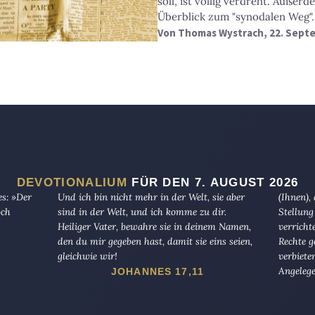
soll, ist völlig verdreht. Außer
Überblick zum "synodalen Weg".
Von
Thomas Wystrach
, 22. Sept
DEVOTIONALIUM
FÜR DEN 7. AUGUST 2026
es: »Der
Und ich bin nicht mehr in der Welt, sie aber
(Ihnen),
och
sind in der Welt, und ich komme zu dir.
Stellung
Heiliger Vater, bewahre sie in deinem Namen,
verricht
den du mir gegeben hast, damit sie eins seien,
Rechte g
gleichwie wir!
verbiete
Angelege
JOHANNES 17,11