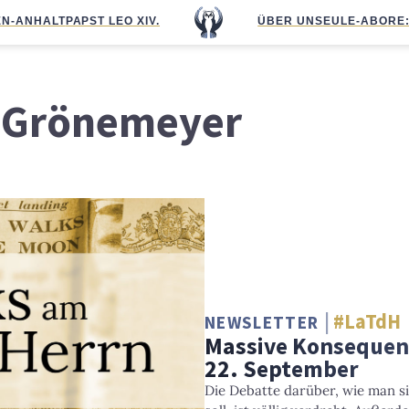
N-ANHALT
PAPST LEO XIV.
ÜBER UNS
EULE-ABO
RE
 Grönemeyer
#LaTdH
NEWSLETTER
Massive Konsequen
22. September
Die Debatte darüber, wie man s