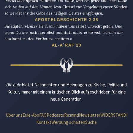
Petrus aber sprach zu ihnen: Tut Buße, und ein jeder von euch lasse
sich taufen auf den Namen Jesu Christi zur Vergebung eurer Sünden;
so werdet ihr die Gabe des heiligen Geistes empfangen.
APOSTELGESCHICHTE 2,38
Sie sagten: »Unser Herr, wir haben uns selbst Unrecht getan. Und
wenn Du uns nicht vergibst und dich unser erbarmst, werden wir
bestimmt zu den Verlierern gehören.«
AL-A`RAF 23
Die Eule
bietet Nachrichten und Meinungen zu Kirche, Politik und
Kultur, immer mit einem kritischen Blick aufgeschrieben für eine
neue Generation.
Über uns
Eule-Abo
FAQ
Podcasts
Re:mind
Newsletter
WIDERSTAND!
Kontakt
Werbung schalten
Suche