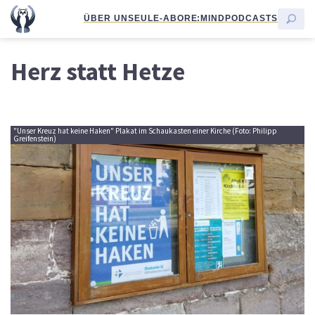
ÜBER UNS
EULE-ABO
RE:MIND
PODCASTS
Herz statt Hetze
"Unser Kreuz hat keine Haken" Plakat im Schaukasten einer Kirche (Foto: Philipp
Greifenstein)