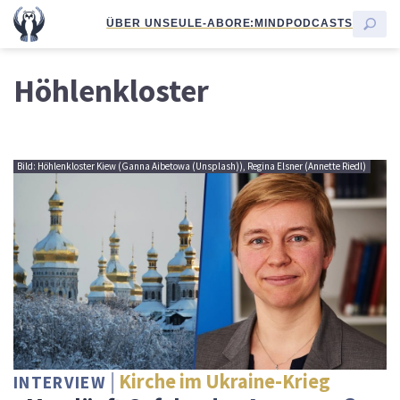
ÜBER UNS
EULE-ABO
RE:MIND
PODCASTS
Höhlenkloster
Bild: Höhlenkloster Kiew (Ganna Aibetowa (Unsplash)), Regina Elsner (Annette Riedl)
Kirche im Ukraine-Krieg
INTERVIEW