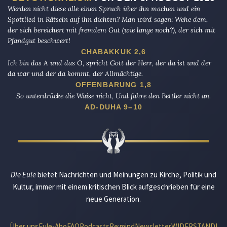
Werden nicht diese alle einen Spruch über ihn machen und ein
Spottlied in Rätseln auf ihn dichten? Man wird sagen: Wehe dem,
der sich bereichert mit fremdem Gut (wie lange noch?), der sich mit
Pfandgut beschwert!
CHABAKKUK 2,6
Ich bin das A und das O, spricht Gott der Herr, der da ist und der
da war und der da kommt, der Allmächtige.
OFFENBARUNG 1,8
So unterdrücke die Waise nicht, Und fahre den Bettler nicht an.
AD-DUHA 9–10
Die Eule
bietet Nachrichten und Meinungen zu Kirche, Politik und
Kultur, immer mit einem kritischen Blick aufgeschrieben für eine
neue Generation.
Über uns
Eule-Abo
FAQ
Podcasts
Re:mind
Newsletter
WIDERSTAND!