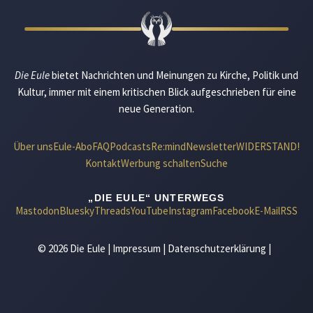
Die Eule
bietet Nachrichten und Meinungen zu Kirche, Politik und
Kultur, immer mit einem kritischen Blick aufgeschrieben für eine
neue Generation.
Über uns
Eule-Abo
FAQ
Podcasts
Re:mind
Newsletter
WIDERSTAND!
Kontakt
Werbung schalten
Suche
„DIE EULE“ UNTERWEGS
Mastodon
Bluesky
Threads
YouTube
Instagram
Facebook
E-Mail
RSS
© 2026 Die Eule |
Impressum
|
Datenschutzerklärung
|