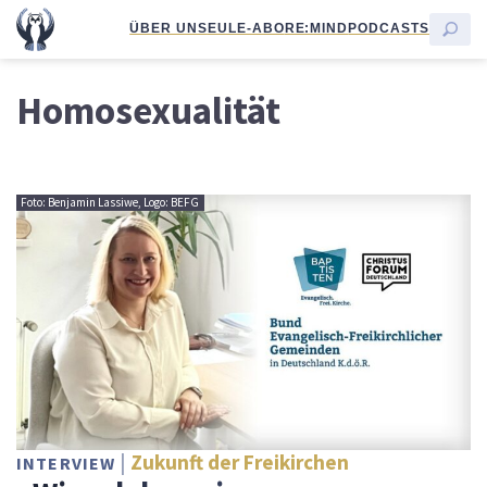
ÜBER UNS
EULE-ABO
RE:MIND
PODCASTS
Homosexualität
Foto: Benjamin Lassiwe, Logo: BEFG
Zukunft der Freikirchen
INTERVIEW