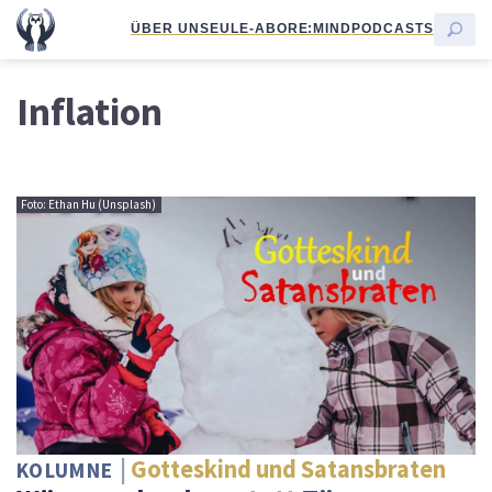
ÜBER UNS
EULE-ABO
RE:MIND
PODCASTS
Inflation
Foto: Ethan Hu (Unsplash)
Gotteskind und Satansbraten
KOLUMNE