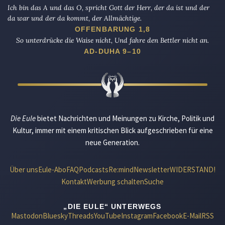
Ich bin das A und das O, spricht Gott der Herr, der da ist und der
da war und der da kommt, der Allmächtige.
OFFENBARUNG 1,8
So unterdrücke die Waise nicht, Und fahre den Bettler nicht an.
AD-DUHA 9–10
Die Eule
bietet Nachrichten und Meinungen zu Kirche, Politik und
Kultur, immer mit einem kritischen Blick aufgeschrieben für eine
neue Generation.
Über uns
Eule-Abo
FAQ
Podcasts
Re:mind
Newsletter
WIDERSTAND!
Kontakt
Werbung schalten
Suche
„DIE EULE“ UNTERWEGS
Mastodon
Bluesky
Threads
YouTube
Instagram
Facebook
E-Mail
RSS