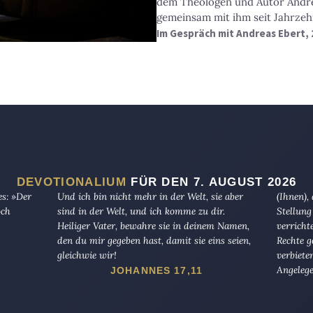
dem Theologen und Autor Andre
gemeinsam mit ihm seit Jahrzeh
Im Gespräch mit Andreas Ebert, 
DEVOTIONALIUM
FÜR DEN 7. AUGUST 2026
es: »Der
Und ich bin nicht mehr in der Welt, sie aber
(Ihnen),
och
sind in der Welt, und ich komme zu dir.
Stellung
Heiliger Vater, bewahre sie in deinem Namen,
verricht
den du mir gegeben hast, damit sie eins seien,
Rechte g
gleichwie wir!
verbiete
Angelege
JOHANNES 17,11