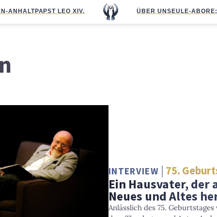
N-ANHALT
PAPST LEO XIV.
ÜBER UNS
EULE-ABO
RE
on
75. Geburt
INTERVIEW
Ein Hausvater, der
Neues und Altes he
Anlässlich des 75. Geburtstages