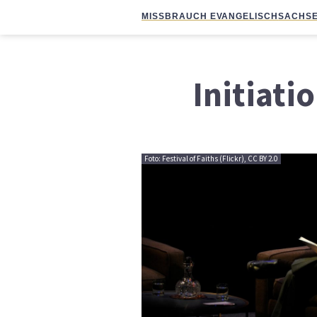
MISSBRAUCH EVANGELISCH
SACHSE
Initiati
Foto: Festival of Faiths (Flickr), CC BY 2.0