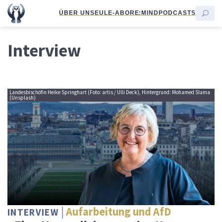
ÜBER UNS
EULE-ABO
RE:MIND
PODCASTS
Interview
Landesbischöfin Heike Springhart (Foto: artis / Ulli Deck), Hintergrund: Mohamed Slama
(Unsplash)
Aufarbeitung und AfD
INTERVIEW