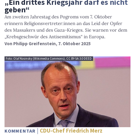
„Ein drittes Kriegsjahr darf es nicht
geben“
Am zweiten Jahrestag des Pogroms vom 7. Oktober
erinnern Religionsvertreter:innen an das Leid der Opfer
des Massakers und des Gaza-Krieges. Sie warnen vor dem
„Krebsgeschwür des Antisemitismus“ in Europa.
Von
Philipp Greifenstein
, 7. Oktober 2025
Foto: Olaf Kosinsky (Wikimedia Commons), CC BY-SA 3.0 DEED
CDU-Chef Friedrich Merz
KOMMENTAR