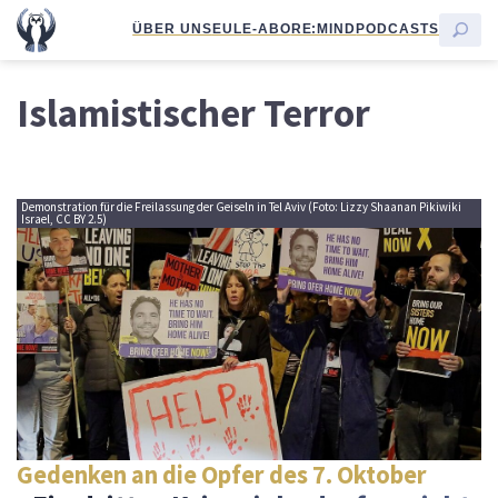
ÜBER UNS
EULE-ABO
RE:MIND
PODCASTS
Islamistischer Terror
Demonstration für die Freilassung der Geiseln in Tel Aviv (Foto: Lizzy Shaanan Pikiwiki
Israel, CC BY 2.5)
Gedenken an die Opfer des 7. Oktober