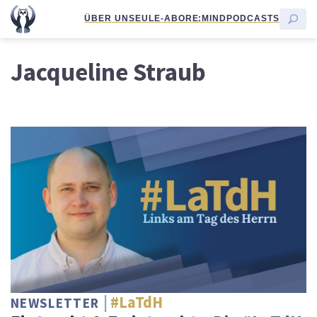
ÜBER UNS
EULE-ABO
RE:MIND
PODCASTS
Jacqueline Straub
#LaTdH
NEWSLETTER