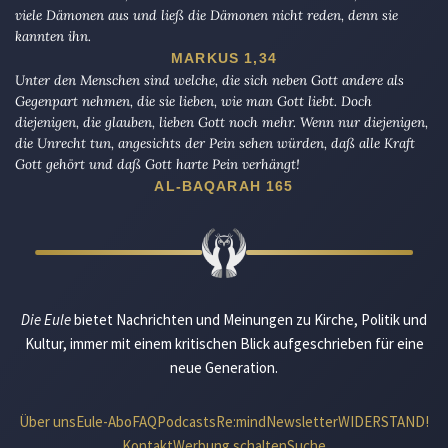
viele Dämonen aus und ließ die Dämonen nicht reden, denn sie
kannten ihn.
MARKUS 1,34
Unter den Menschen sind welche, die sich neben Gott andere als
Gegenpart nehmen, die sie lieben, wie man Gott liebt. Doch
diejenigen, die glauben, lieben Gott noch mehr. Wenn nur diejenigen,
die Unrecht tun, angesichts der Pein sehen würden, daß alle Kraft
Gott gehört und daß Gott harte Pein verhängt!
AL-BAQARAH 165
Die Eule
bietet Nachrichten und Meinungen zu Kirche, Politik und
Kultur, immer mit einem kritischen Blick aufgeschrieben für eine
neue Generation.
Über uns
Eule-Abo
FAQ
Podcasts
Re:mind
Newsletter
WIDERSTAND!
Kontakt
Werbung schalten
Suche