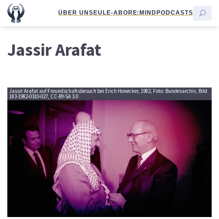
ÜBER UNS
EULE-ABO
RE:MIND
PODCASTS
Jassir Arafat
Jassir Arafat auf Freundschaftsbesuch bei Erich Honecker, 1982, Foto: Bundesarchiv, Bild
183-1982-0310-027, CC-BY-SA 3.0