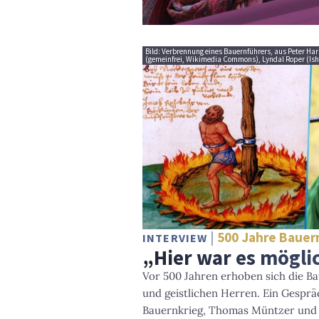
Bild: Verbrennung eines Bauernführers, aus Peter Har
(gemeinfrei, Wikimedia Commons), Lyndal Roper (Is
500 Jahre Bauer
INTERVIEW
„Hier war es mögli
Vor 500 Jahren erhoben sich die Ba
und geistlichen Herren. Ein Gespr
Bauernkrieg, Thomas Müntzer und 