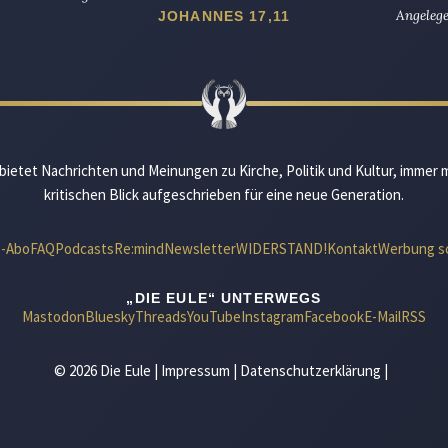
Angelege
JOHANNES 17,11
bietet Nachrichten und Meinungen zu Kirche, Politik und Kultur, immer 
kritischen Blick aufgeschrieben für eine neue Generation.
e-Abo
FAQ
Podcasts
Re:mind
Newsletter
WIDERSTAND!
Kontakt
Werbung s
„DIE EULE“ UNTERWEGS
Mastodon
Bluesky
Threads
YouTube
Instagram
Facebook
E-Mail
RSS
© 2026 Die Eule |
Impressum
|
Datenschutzerklärung
|