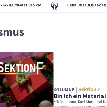
N-ANHALT
PAPST LEO XIV.
ÜBER UNS
EULE-ABO
RE
ismus
Sektion F
KOLUMNE
Bin ich ein Material
Mit Madonna, Karl Marx und Ki
Richtung Weihnachten. Warum kr