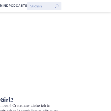
:MIND
PODCASTS
 Girl?
mberlé Crenshaw ziehe ich in
itischer Materialismus nötig ist: