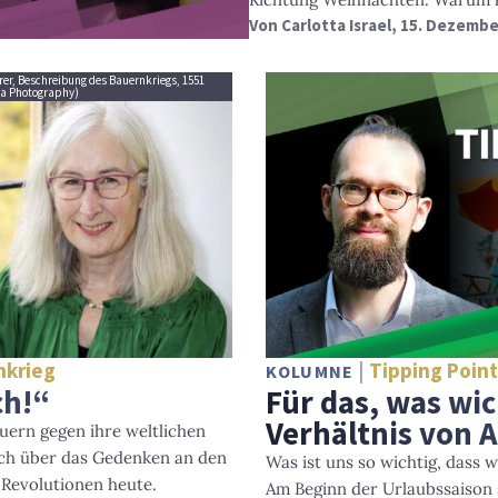
Von
Carlotta Israel
, 15. Dezembe
rer, Beschreibung des Bauernkriegs, 1551
ha Photography)
nkrieg
Tipping Poin
KOLUMNE
ch!“
Für das, was wic
Verhältnis von A
uern gegen ihre weltlichen
äch über das Gedenken an den
Was ist uns so wichtig, dass 
Revolutionen heute.
Am Beginn der Urlaubssaison s