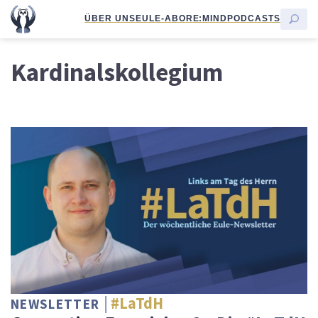
ÜBER UNS
EULE-ABO
RE:MIND
PODCASTS
Kardinalskollegium
#LaTdH
NEWSLETTER