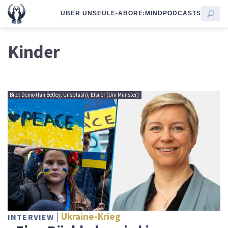
ÜBER UNS
EULE-ABO
RE:MIND
PODCASTS
Kinder
Bild: Demo (Ian Betley, Unsplash), Elsner (Uni Münster)
Ukraine-Krieg
INTERVIEW