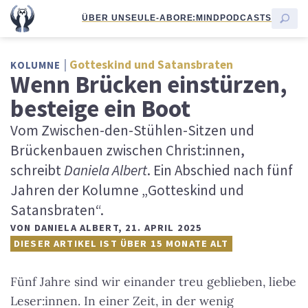
ÜBER UNS
EULE-ABO
RE:MIND
PODCASTS
Gotteskind und Satansbraten
KOLUMNE
Wenn Brücken einstürzen,
besteige ein Boot
Vom Zwischen-den-Stühlen-Sitzen und
Brückenbauen zwischen Christ:innen,
schreibt
Daniela Albert
. Ein Abschied nach fünf
Jahren der Kolumne „Gotteskind und
Satansbraten“.
VON
DANIELA ALBERT
,
21. APRIL 2025
DIESER ARTIKEL IST ÜBER 15 MONATE ALT
Fünf Jahre sind wir einander treu geblieben, liebe
Leser:innen. In einer Zeit, in der wenig