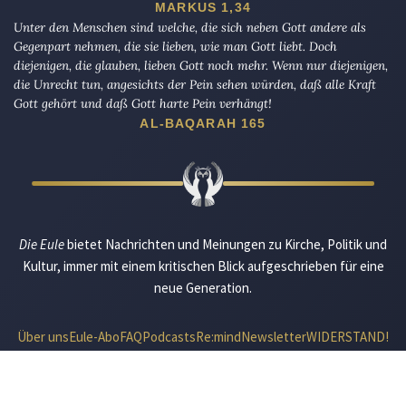
MARKUS 1,34
Unter den Menschen sind welche, die sich neben Gott andere als
Gegenpart nehmen, die sie lieben, wie man Gott liebt. Doch
diejenigen, die glauben, lieben Gott noch mehr. Wenn nur diejenigen,
die Unrecht tun, angesichts der Pein sehen würden, daß alle Kraft
Gott gehört und daß Gott harte Pein verhängt!
AL-BAQARAH 165
Die Eule
bietet Nachrichten und Meinungen zu Kirche, Politik und
Kultur, immer mit einem kritischen Blick aufgeschrieben für eine
neue Generation.
Über uns
Eule-Abo
FAQ
Podcasts
Re:mind
Newsletter
WIDERSTAND!
Kontakt
Werbung schalten
Suche
„DIE EULE“ UNTERWEGS