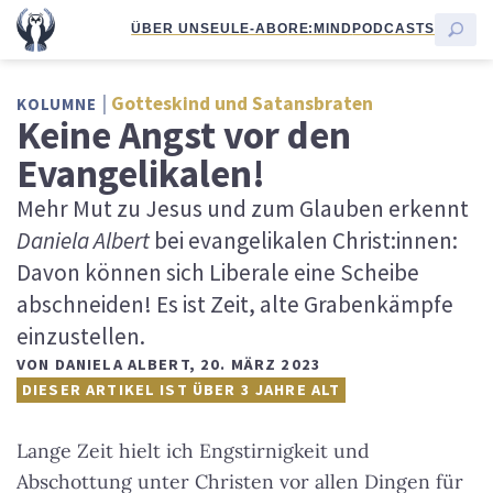
ÜBER UNS
EULE-ABO
RE:MIND
PODCASTS
Gotteskind und Satansbraten
KOLUMNE
Keine Angst vor den
Evangelikalen!
Mehr Mut zu Jesus und zum Glauben erkennt
Daniela Albert
bei evangelikalen Christ:innen:
Davon können sich Liberale eine Scheibe
abschneiden! Es ist Zeit, alte Grabenkämpfe
einzustellen.
VON
DANIELA ALBERT
,
20. MÄRZ 2023
DIESER ARTIKEL IST ÜBER 3 JAHRE ALT
Lange Zeit hielt ich Engstirnigkeit und
Abschottung unter Christen vor allen Dingen für