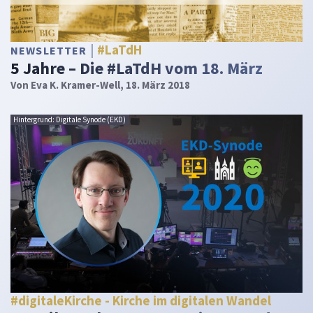
#LaTdH
NEWSLETTER
5 Jahre – Die #LaTdH vom 18. März
Von
Eva K. Kramer-Well
, 18. März 2018
Hintergrund: Digitale Synode (EKD)
#digitaleKirche - Kirche im digitalen Wandel