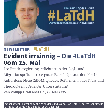
#LaTdH
NEWSLETTER
Evident irrsinnig – Die #LaTdH
vom 25. Mai
Die Bundesregierung irrlichtert in der Asyl- und
Migrationspolitik, trotz guter Ratschläge aus den Kirchen.
Außerdem: Neue ZdK-Mitglieder, Reformen in der Pfalz und
Theologie mit geringer Unterstützung.
Von
Philipp Greifenstein
, 25. Mai 2025
Katholischer Priester und Gläubige bei der Mundkommunion (Foto: Zum Profil von Mateus
Campos Felipe Mateus Campos Felipe, Unsplash)