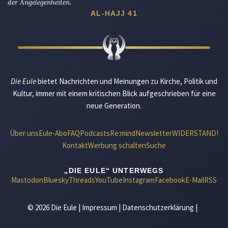
der Angelegenheiten.
AL-HAJJ 41
Die Eule
bietet Nachrichten und Meinungen zu Kirche, Politik und
Kultur, immer mit einem kritischen Blick aufgeschrieben für eine
neue Generation.
Über uns
Eule-Abo
FAQ
Podcasts
Re:mind
Newsletter
WIDERSTAND!
Kontakt
Werbung schalten
Suche
„DIE EULE“ UNTERWEGS
Mastodon
Bluesky
Threads
YouTube
Instagram
Facebook
E-Mail
RSS
© 2026 Die Eule |
Impressum
|
Datenschutzerklärung
|