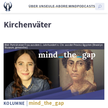
ÜBER UNS
EULE-ABO
RE:MIND
PODCASTS
Kirchenväter
Bild: Porträt einer Frau aus dem 1. Jahrhundert n. Chr. aus der Provinz Ägypten (Brooklyn
Museum, gemeinfrei)
mind_the_gap
KOLUMNE