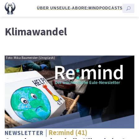
ÜBER UNS
EULE-ABO
RE:MIND
PODCASTS
Klimawandel
Foto: Mika Baumeister (Unsplash)
Re:mind (41)
NEWSLETTER