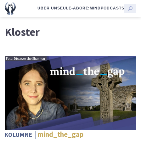
ÜBER UNS
EULE-ABO
RE:MIND
PODCASTS
Kloster
Foto: Discover the Shannon
mind_the_gap
KOLUMNE