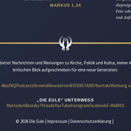
diejenig
MARKUS 1,34
Pein seh
und daß 
bietet Nachrichten und Meinungen zu Kirche, Politik und Kultur, immer 
kritischen Blick aufgeschrieben für eine neue Generation.
e-Abo
FAQ
Podcasts
Re:mind
Newsletter
WIDERSTAND!
Kontakt
Werbung s
„DIE EULE“ UNTERWEGS
Mastodon
Bluesky
Threads
YouTube
Instagram
Facebook
E-Mail
RSS
© 2026 Die Eule |
Impressum
|
Datenschutzerklärung
|