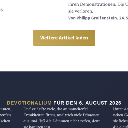
ihren Demonstrationen. Die 
26
sie verloren.
Von
Philipp Greifenstein
, 24.
Weitere Artikel laden
DEVOTIONALIUM
FÜR DEN 6. AUGUST 2026
kommen,
Und er heilte viele, die an mancherlei
Unter de
 werden
Krankheiten litten, und trieb viele Dämonen
neben Go
ischen
aus und ließ die Dämonen nicht reden, denn
sie lieb
sie kannten ihn.
die glau