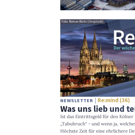
Foto: Roman Bürki (Unsplash)
Re:mind (36)
NEWSLETTER
Was uns lieb und te
Ist das Eintrittsgeld für den Kölne
„Tabubruch“ - und wenn ja, welch
Höchste Zeit für eine ehrlichere D