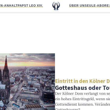
N-ANHALT
PAPST LEO XIV.
ÜBER UNS
EULE-ABO
RE
Eintritt in den Kölner
Gotteshaus oder To
Der Kölner Dom verlangt von s
ein hohes Eintrittsgeld, wenn s
Gottesdienst kommen. Veränder
Gotteshauses?