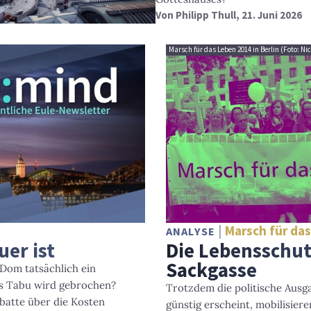
Von
Philipp Thull
, 21. Juni 2026
Marsch für das Leben 2014 in Berlin (Foto: Ni
Marsch für da
ANALYSE
Die Lebensschu
uer ist
Sackgasse
r Dom tatsächlich ein
es Tabu wird gebrochen?
Trotzdem die politische Ausg
ebatte über die Kosten
günstig erscheint, mobilisie