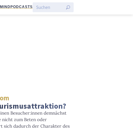
:MIND
PODCASTS
 Dom
urismusattraktion?
einen Besucher:innen demnächst
ie nicht zum Beten oder
t sich dadurch der Charakter des