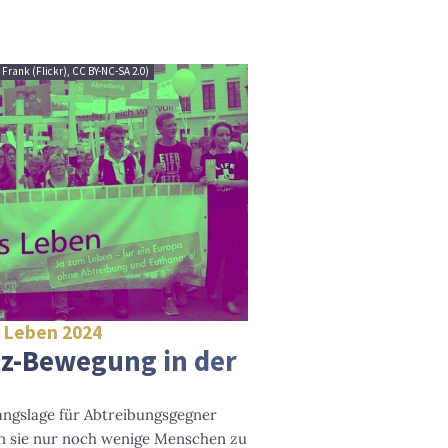
c Frank (Flickr), CC BY-NC-SA 2.0)
s Leben 2024
tz-Bewegung in der
angslage für Abtreibungsgegner
ren sie nur noch wenige Menschen zu