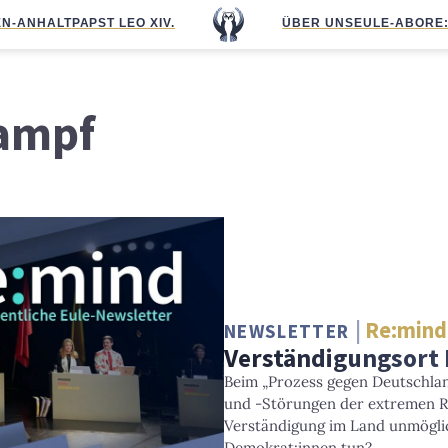
N-ANHALT
PAPST LEO XIV.
ÜBER UNS
EULE-ABO
RE
ampf
Re:mind
NEWSLETTER
Verständigungsort
Beim „Prozess gegen Deutschla
und -Störungen der extremen R
Verständigung im Land unmögl
Demokrat:innen tun?