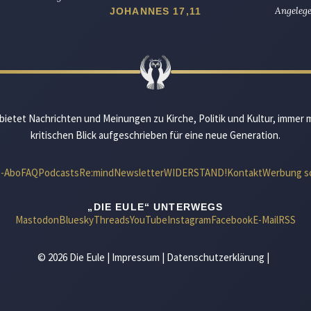
Angelege
JOHANNES 17,11
bietet Nachrichten und Meinungen zu Kirche, Politik und Kultur, immer 
kritischen Blick aufgeschrieben für eine neue Generation.
e-Abo
FAQ
Podcasts
Re:mind
Newsletter
WIDERSTAND!
Kontakt
Werbung s
„DIE EULE“ UNTERWEGS
Mastodon
Bluesky
Threads
YouTube
Instagram
Facebook
E-Mail
RSS
© 2026 Die Eule |
Impressum
|
Datenschutzerklärung
|