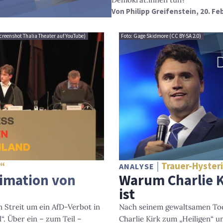
Von
Philipp Greifenstein
, 20. Fe
creenshot Thalia Theater auf YouTube)
Foto: Gage Skidmore (CC BY-SA 2.0)
d“
Trauer-Hyster
ANALYSE
timation von
Warum Charlie K
ist
 Streit um ein AfD-Verbot in
Nach seinem gewaltsamen Tod 
. Über ein – zum Teil –
Charlie Kirk zum „Heiligen“ u