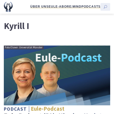
ÜBER UNS
EULE-ABO
RE:MIND
PODCASTS
Kyrill I
Foto Elsner: Universität Münster
Eule-Podcast
PODCAST