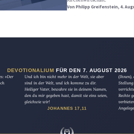
Von
Philipp Greifenstein
, 4. Aug
DEVOTIONALIUM
FÜR DEN 7. AUGUST 2026
es: »Der
Und ich bin nicht mehr in der Welt, sie aber
(Ihnen),
och
sind in der Welt, und ich komme zu dir.
Stellung
Heiliger Vater, bewahre sie in deinem Namen,
verricht
den du mir gegeben hast, damit sie eins seien,
Rechte g
gleichwie wir!
verbiete
Angelege
JOHANNES 17,11