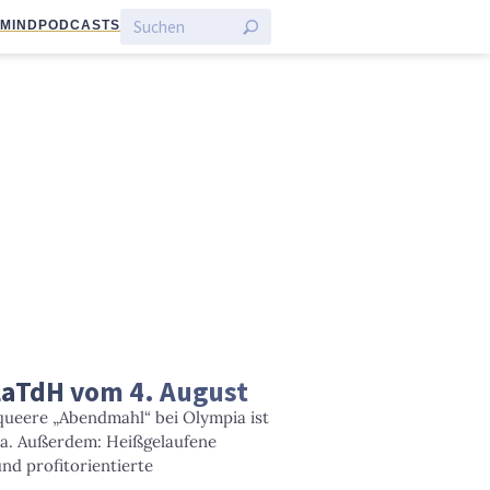
:MIND
PODCASTS
LaTdH vom 4. August
queere „Abendmahl“ bei Olympia ist
a. Außerdem: Heißgelaufene
nd profitorientierte