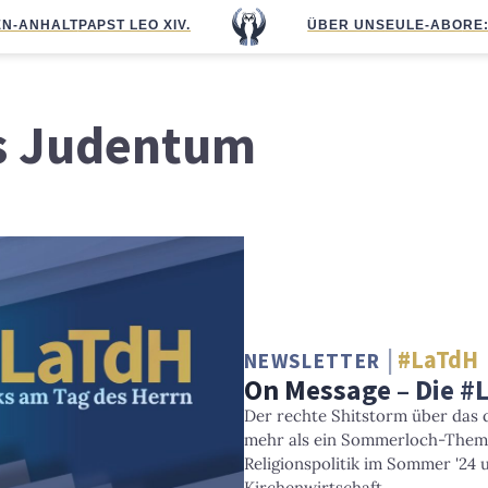
N-ANHALT
PAPST LEO XIV.
ÜBER UNS
EULE-ABO
RE
es Judentum
#LaTdH
NEWSLETTER
On Message – Die #
Der rechte Shitstorm über das 
mehr als ein Sommerloch-Them
Religionspolitik im Sommer '24 u
Kirchenwirtschaft.