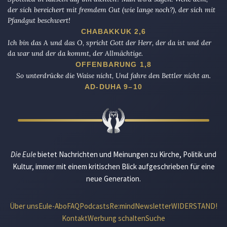
der sich bereichert mit fremdem Gut (wie lange noch?), der sich mit
Pfandgut beschwert!
CHABAKKUK 2,6
Ich bin das A und das O, spricht Gott der Herr, der da ist und der
da war und der da kommt, der Allmächtige.
OFFENBARUNG 1,8
So unterdrücke die Waise nicht, Und fahre den Bettler nicht an.
AD-DUHA 9–10
Die Eule
bietet Nachrichten und Meinungen zu Kirche, Politik und
Kultur, immer mit einem kritischen Blick aufgeschrieben für eine
neue Generation.
Über uns
Eule-Abo
FAQ
Podcasts
Re:mind
Newsletter
WIDERSTAND!
Kontakt
Werbung schalten
Suche