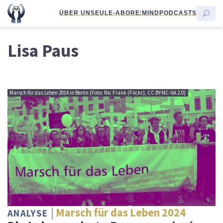
ÜBER UNS
EULE-ABO
RE:MIND
PODCASTS
Lisa Paus
Marsch für das Leben 2014 in Berlin (Foto: Nic Frank (Flickr), CC BY-NC-SA 2.0)
Marsch für das Leben 2024
ANALYSE