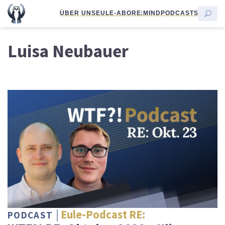
ÜBER UNS
EULE-ABO
RE:MIND
PODCASTS
Luisa Neubauer
Eule-Podcast RE:
PODCAST