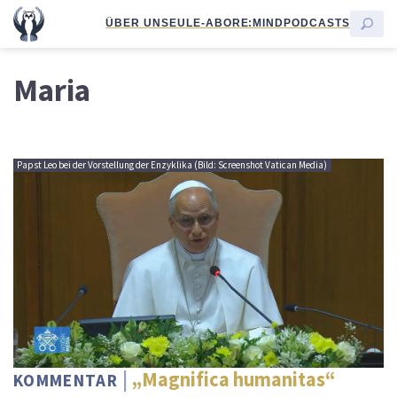
ÜBER UNS
EULE-ABO
RE:MIND
PODCASTS
Maria
Papst Leo bei der Vorstellung der Enzyklika (Bild: Screenshot Vatican Media)
„Magnifica humanitas“
KOMMENTAR