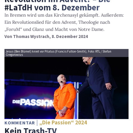
#LaTdH vom 8. Dezember
In Bremen wird um das Kirchenasyl gekämpft. Außerdem:
Ein Revolutionslied für den Advent, Theologie nach
„ForuM“ und Glanz und Macht von Notre Dame.
Von
Thomas Wystrach
, 8. Dezember 2024
Jesus (Ben Blümel) kniet vor Pilatus (Francis Fulton-Smith), Foto: RTL / Stefan
Gregorowius
„Die Passion“ 2024
KOMMENTAR
Kein Trash-TV