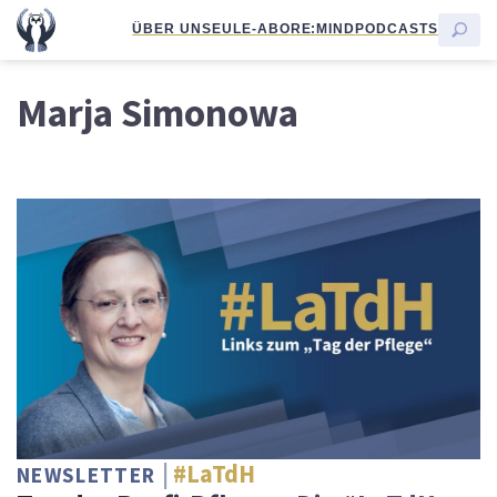
ÜBER UNS
EULE-ABO
RE:MIND
PODCASTS
Marja Simonowa
#LaTdH
NEWSLETTER