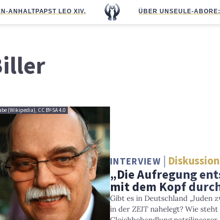
N-ANHALT
PAPST LEO XIV.
ÜBER UNS
EULE-ABO
RE
iller
wabe (Wikipedia), CC BY-SA 4.0
Diskussion
INTERVIEW
„Die Aufregung ent
mit dem Kopf durch
Gibt es in Deutschland „Juden 
in der
ZEIT
nahelegt? Wie steht 
Gleichbehandlung patrilinearer