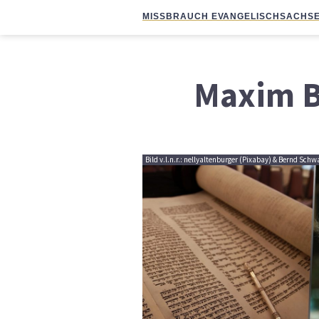
MISSBRAUCH EVANGELISCH
SACHSE
Maxim B
Bild v.l.n.r.: nellyaltenburger (Pixabay) & Bernd Sch