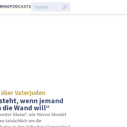
:MIND
PODCASTS
 über Vaterjuden
steht, wenn jemand
 die Wand will“
zweiter Klasse“, wie Meron Mendel
es tatsächlich um die
 Juden in den jüdischen Gemeinden?