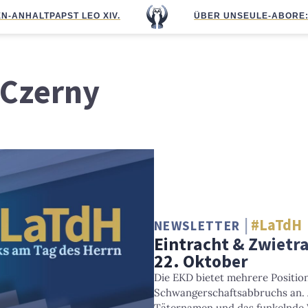
N-ANHALT
PAPST LEO XIV.
ÜBER UNS
EULE-ABO
RE
 Czerny
#LaTdH
NEWSLETTER
Eintracht & Zwietr
22. Oktober
Die EKD bietet mehrere Positio
Schwangerschaftsabbruchs an. 
Täternamen und das funkelnde 