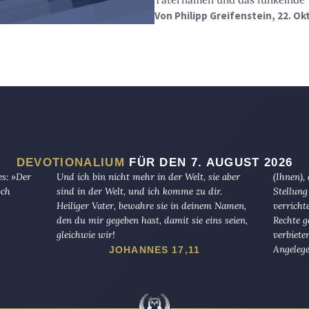
Von
Philipp Greifenstein
, 22. O
DEVOTIONALIUM
FÜR DEN 7. AUGUST 2026
es: »Der
Und ich bin nicht mehr in der Welt, sie aber
(Ihnen),
och
sind in der Welt, und ich komme zu dir.
Stellung
Heiliger Vater, bewahre sie in deinem Namen,
verricht
den du mir gegeben hast, damit sie eins seien,
Rechte g
gleichwie wir!
verbiete
Angelege
JOHANNES 17,11