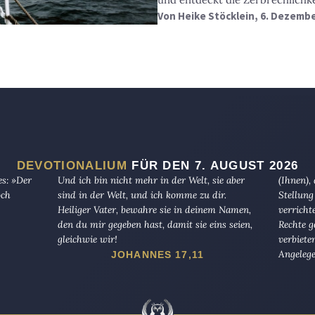
Von
Heike Stöcklein
, 6. Dezemb
DEVOTIONALIUM
FÜR DEN 7. AUGUST 2026
es: »Der
Und ich bin nicht mehr in der Welt, sie aber
(Ihnen),
och
sind in der Welt, und ich komme zu dir.
Stellung
Heiliger Vater, bewahre sie in deinem Namen,
verricht
den du mir gegeben hast, damit sie eins seien,
Rechte g
gleichwie wir!
verbiete
Angelege
JOHANNES 17,11