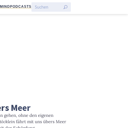
:MIND
PODCASTS
ers Meer
en gehen, ohne den eigenen
töcklein
fährt mit uns übers Meer
eit der Schöpfung.