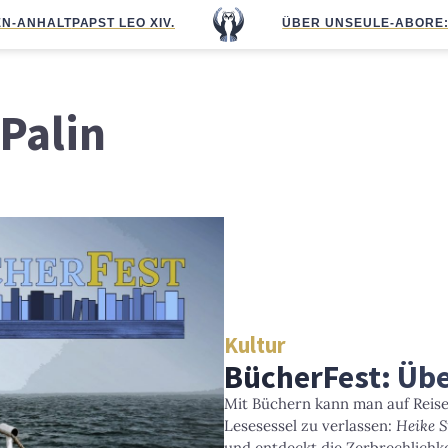
N-ANHALT
PAPST LEO XIV.
ÜBER UNS
EULE-ABO
RE
Palin
Kultur
BücherFest: Üb
Mit Büchern kann man auf Reis
Lesesessel zu verlassen:
Heike S
und entdeckt die Zerbrechlichk