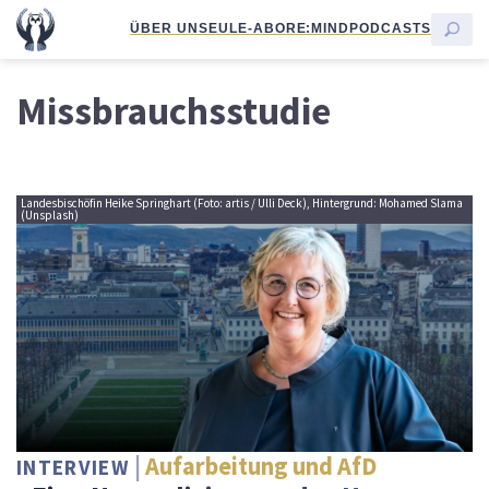
ÜBER UNS
EULE-ABO
RE:MIND
PODCASTS
Missbrauchsstudie
Landesbischöfin Heike Springhart (Foto: artis / Ulli Deck), Hintergrund: Mohamed Slama
(Unsplash)
Aufarbeitung und AfD
INTERVIEW