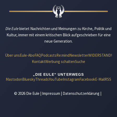
Die Eule
bietet Nachrichten und Meinungen zu Kirche, Politik und
Kultur, immer mit einem kritischen Blick aufgeschrieben für eine
neue Generation.
Über uns
Eule-Abo
FAQ
Podcasts
Re:mind
Newsletter
WIDERSTAND!
Kontakt
Werbung schalten
Suche
„DIE EULE“ UNTERWEGS
Mastodon
Bluesky
Threads
YouTube
Instagram
Facebook
E-Mail
RSS
© 2026 Die Eule |
Impressum
|
Datenschutzerklärung
|