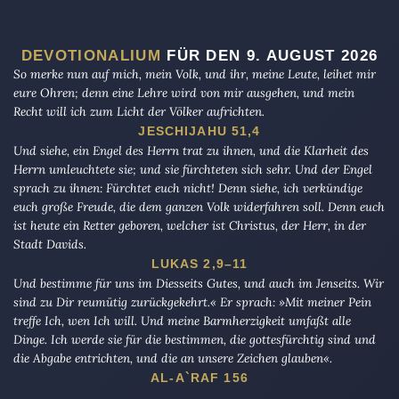
DEVOTIONALIUM
FÜR DEN 9. AUGUST 2026
So merke nun auf mich, mein Volk, und ihr, meine Leute, leihet mir
eure Ohren; denn eine Lehre wird von mir ausgehen, und mein
Recht will ich zum Licht der Völker aufrichten.
JESCHIJAHU 51,4
Und siehe, ein Engel des Herrn trat zu ihnen, und die Klarheit des
Herrn umleuchtete sie; und sie fürchteten sich sehr. Und der Engel
sprach zu ihnen: Fürchtet euch nicht! Denn siehe, ich verkündige
euch große Freude, die dem ganzen Volk widerfahren soll. Denn euch
ist heute ein Retter geboren, welcher ist Christus, der Herr, in der
Stadt Davids.
LUKAS 2,9–11
Und bestimme für uns im Diesseits Gutes, und auch im Jenseits. Wir
sind zu Dir reumütig zurückgekehrt.« Er sprach: »Mit meiner Pein
treffe Ich, wen Ich will. Und meine Barmherzigkeit umfaßt alle
Dinge. Ich werde sie für die bestimmen, die gottesfürchtig sind und
die Abgabe entrichten, und die an unsere Zeichen glauben«.
AL-A`RAF 156