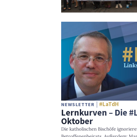
#LaTdH
NEWSLETTER
Lernkurven – Die #
Oktober
Die katholischen Bischöfe ignorier
Betroffenenbeirats. Außerdem: Man