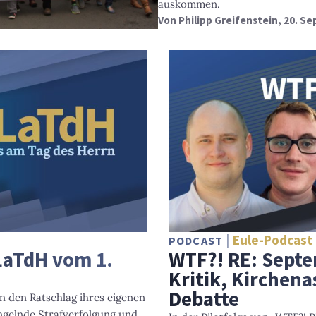
auskommen.
Von
Philipp Greifenstein
, 20. S
Eule-Podcast 
PODCAST
LaTdH vom 1.
WTF?! RE: Septe
Kritik, Kirchena
Debatte
en den Ratschlag ihres eigenen
gelnde Strafverfolgung und