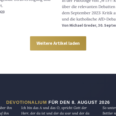
In der Pilotfolge von „WTF?! 
t.
über die relevanten Debatten 
023
dem September 2023: Kritik a
und die katholische AfD-Deba
Von
Michael Greder
, 30. Sept
Weitere Artikel laden
DEVOTIONALIUM
FÜR DEN 8. AUGUST 2026
über ihn
Ich bin das A und das O, spricht Gott der
So unter
uf ihn
Herr, der da ist und der da war und der da
Bettler n