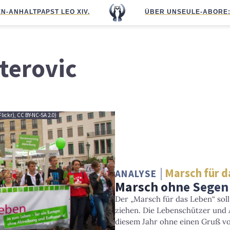
N-ANHALT
PAPST LEO XIV.
ÜBER UNS
EULE-ABO
RE
terovic
Flickr), CC BY-NC-SA 2.0)
Marsch für d
ANALYSE
Marsch ohne Segen 
Der „Marsch für das Leben“ soll
ziehen. Die Lebenschützer und
diesem Jahr ohne einen Gruß v