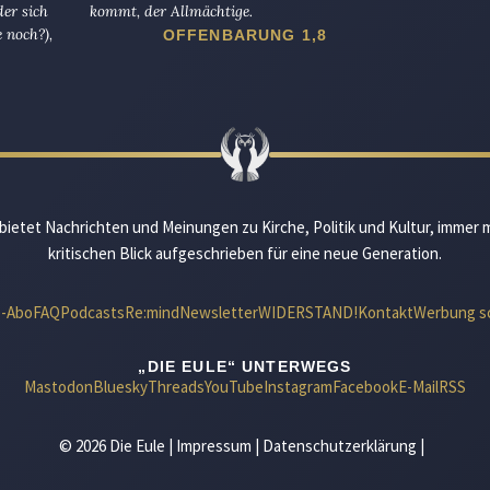
er sich
kommt, der Allmächtige.
 noch?),
OFFENBARUNG 1,8
bietet Nachrichten und Meinungen zu Kirche, Politik und Kultur, immer 
kritischen Blick aufgeschrieben für eine neue Generation.
e-Abo
FAQ
Podcasts
Re:mind
Newsletter
WIDERSTAND!
Kontakt
Werbung s
„DIE EULE“ UNTERWEGS
Mastodon
Bluesky
Threads
YouTube
Instagram
Facebook
E-Mail
RSS
© 2026 Die Eule |
Impressum
|
Datenschutzerklärung
|