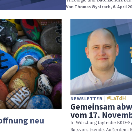
Von
Thomas Wystrach
, 6. April 2
#LaTdH
NEWSLETTER
Gemeinsam abwä
vom 17. Novem
offnung neu
In Würzburg tagte die EKD-S
Ratsvorsitzende. Außerdem: R