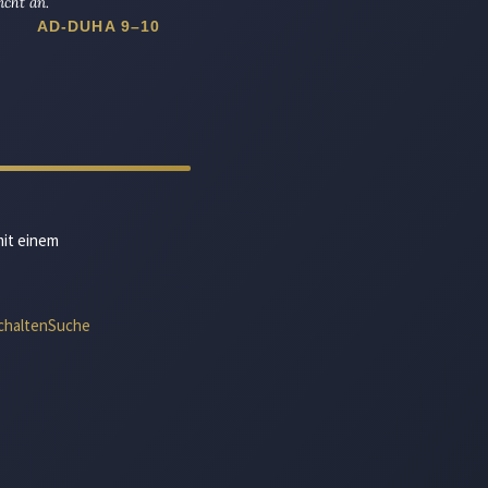
icht an.
AD-DUHA 9–10
mit einem
chalten
Suche