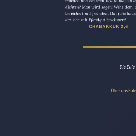
machen und ein Spottlied in Rätseln a
dichten? Man wird sagen: Wehe dem, d
bereichert mit fremdem Gut (wie lange
der sich mit Pfandgut beschwert!
CHABAKKUK 2,6
Die Eule
Über uns
Eul