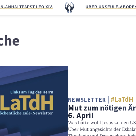
N-ANHALT
PAPST LEO XIV.
ÜBER UNS
EULE-ABO
RE
che
#LaTdH
NEWSLETTER
Mut zum nötigen Är
6. April
Was hätte wohl Jesus zu den U
Über Mut angesichts der Eskalat
Theologie und Datenschutz bei