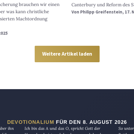
sicherung brauchen wir einen
Canterbury und Reform des 
ber was kann christliche
Von
Philipp Greifenstein
, 17.
gisierten Machtordnung
2025
Weitere Artikel laden
DEVOTIONALIUM
FÜR DEN 8. AUGUST 2026
über ihn
Ich bin das A und das O, spricht Gott der
So unter