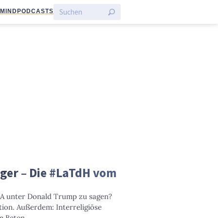
:MIND
PODCASTS
ger – Die #LaTdH vom
SA unter Donald Trump zu sagen?
ion. Außerdem: Interreligiöse
m Beten.