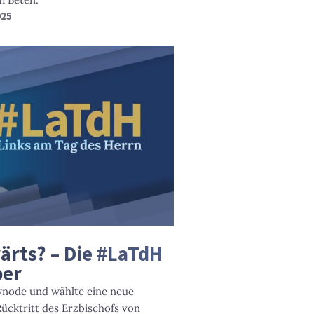
025
rts? – Die #LaTdH
ber
ynode und wählte eine neue
ücktritt des Erzbischofs von