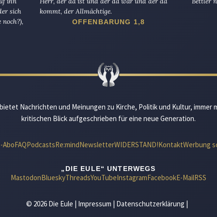
uf ihn
Herr, der da ist und der da war und der da
Bettler n
er sich
kommt, der Allmächtige.
 noch?),
OFFENBARUNG 1,8
bietet Nachrichten und Meinungen zu Kirche, Politik und Kultur, immer 
kritischen Blick aufgeschrieben für eine neue Generation.
e-Abo
FAQ
Podcasts
Re:mind
Newsletter
WIDERSTAND!
Kontakt
Werbung s
„DIE EULE“ UNTERWEGS
Mastodon
Bluesky
Threads
YouTube
Instagram
Facebook
E-Mail
RSS
© 2026 Die Eule |
Impressum
|
Datenschutzerklärung
|