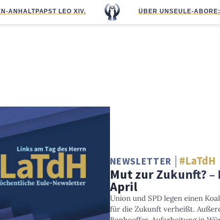
N-ANHALT
PAPST LEO XIV.
ÜBER UNS
EULE-ABO
RE
#LaTdH
NEWSLETTER
Mut zur Zukunft? –
April
Union und SPD legen einen Koal
für die Zukunft verheißt. Außer
Bonhoeffer, Aufarbeitung in Wü