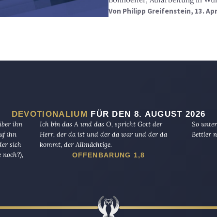
Von
Philipp Greifenstein
, 13. Ap
DEVOTIONALIUM
FÜR DEN 8. AUGUST 2026
über ihn
Ich bin das A und das O, spricht Gott der
So unter
uf ihn
Herr, der da ist und der da war und der da
Bettler n
er sich
kommt, der Allmächtige.
 noch?),
OFFENBARUNG 1,8