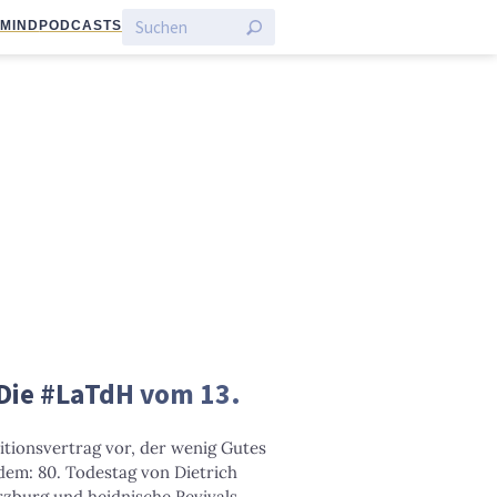
:MIND
PODCASTS
 Die #LaTdH vom 13.
itionsvertrag vor, der wenig Gutes
dem: 80. Todestag von Dietrich
rzburg und heidnische Revivals.