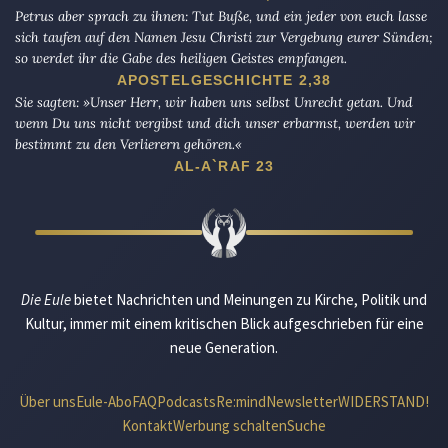
Petrus aber sprach zu ihnen: Tut Buße, und ein jeder von euch lasse
sich taufen auf den Namen Jesu Christi zur Vergebung eurer Sünden;
so werdet ihr die Gabe des heiligen Geistes empfangen.
APOSTELGESCHICHTE 2,38
Sie sagten: »Unser Herr, wir haben uns selbst Unrecht getan. Und
wenn Du uns nicht vergibst und dich unser erbarmst, werden wir
bestimmt zu den Verlierern gehören.«
AL-A`RAF 23
Die Eule
bietet Nachrichten und Meinungen zu Kirche, Politik und
Kultur, immer mit einem kritischen Blick aufgeschrieben für eine
neue Generation.
Über uns
Eule-Abo
FAQ
Podcasts
Re:mind
Newsletter
WIDERSTAND!
Kontakt
Werbung schalten
Suche