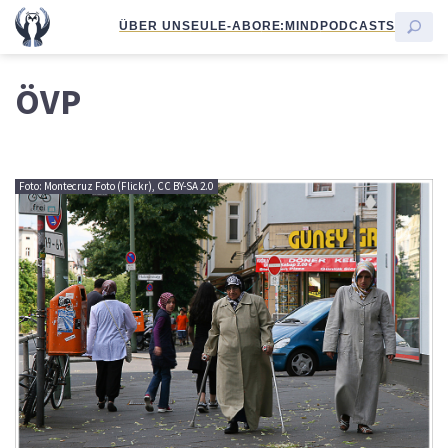
ÜBER UNS
EULE-ABO
RE:MIND
PODCASTS
ÖVP
Foto: Montecruz Foto (Flickr), CC BY-SA 2.0