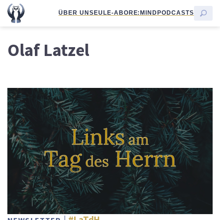
ÜBER UNS
EULE-ABO
RE:MIND
PODCASTS
Olaf Latzel
#LaTdH