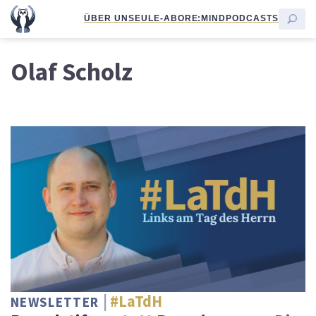
ÜBER UNS
EULE-ABO
RE:MIND
PODCASTS
Olaf Scholz
#LaTdH
NEWSLETTER