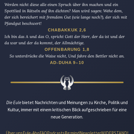
Werden nicht diese alle einen Spruch über ihn machen und ein
Spottlied in Rätseln auf ihn dichten? Man wird sagen: Wehe dem,
der sich bereichert mit fremdem Gut (wie lange noch?), der sich mit
Pfandgut beschwert!
CHABAKKUK 2,6
Ich bin das A und das O, spricht Gott der Herr, der da ist und der
da war und der da kommt, der Allmächtige.
OFFENBARUNG 1,8
So unterdrücke die Waise nicht, Und fahre den Bettler nicht an.
AD-DUHA 9–10
Die Eule
bietet Nachrichten und Meinungen zu Kirche, Politik und
Kultur, immer mit einem kritischen Blick aufgeschrieben für eine
neue Generation.
Über uns
Eule-Abo
FAQ
Podcasts
Re:mind
Newsletter
WIDERSTAND!