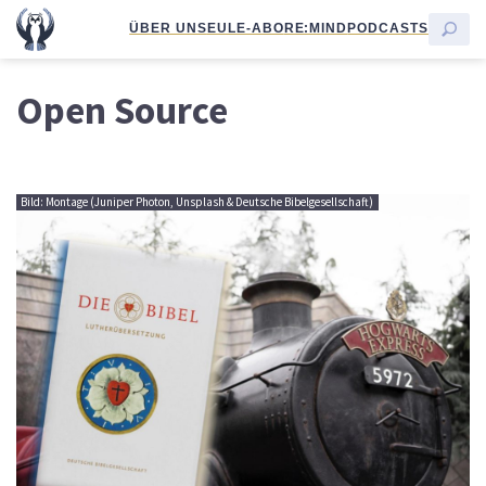
ÜBER UNS
EULE-ABO
RE:MIND
PODCASTS
Open Source
Bild: Montage (Juniper Photon, Unsplash & Deutsche Bibelgesellschaft)