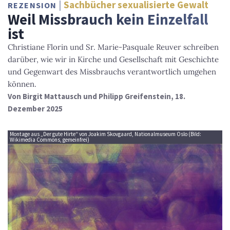
Sachbücher sexualisierte Gewalt
REZENSION
Weil Missbrauch kein Einzelfall
ist
Christiane Florin und Sr. Marie-Pasquale Reuver schreiben
darüber, wie wir in Kirche und Gesellschaft mit Geschichte
und Gegenwart des Missbrauchs verantwortlich umgehen
können.
Von
Birgit Mattausch und Philipp Greifenstein
, 18.
Dezember 2025
Montage aus „Der gute Hirte“ von Joakim Skovgaard, Nationalmuseum Oslo (Bild:
Wikimedia Commons, gemeinfrei)