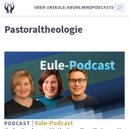
ÜBER UNS
EULE-ABO
RE:MIND
PODCASTS
Pastoraltheologie
Eule-Podcast
PODCAST