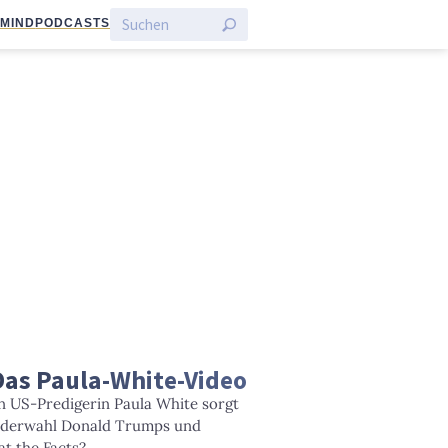
:MIND
PODCASTS
Das Paula-White-Video
n US-Predigerin Paula White sorgt
Wiederwahl Donald Trumps und
t the Facts?