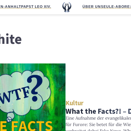
N-ANHALT
PAPST LEO XIV.
ÜBER UNS
EULE-ABO
RE
hite
Kultur
What the Facts?! – 
Eine Aufnahme der evangelikale
für Furore: Sie betet für die 
verbreitet dabei Fake News. Wha