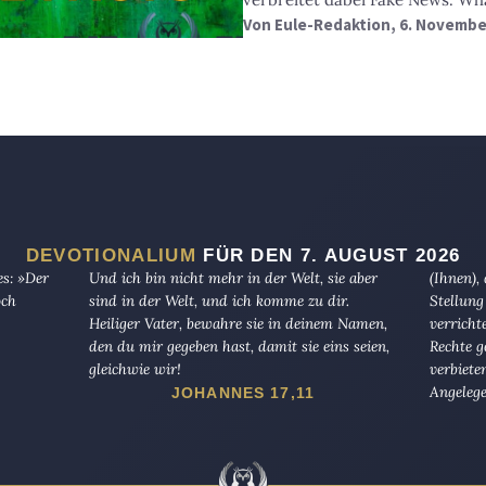
Von
Eule-Redaktion
, 6. Novembe
DEVOTIONALIUM
FÜR DEN 7. AUGUST 2026
es: »Der
Und ich bin nicht mehr in der Welt, sie aber
(Ihnen),
och
sind in der Welt, und ich komme zu dir.
Stellung
Heiliger Vater, bewahre sie in deinem Namen,
verricht
den du mir gegeben hast, damit sie eins seien,
Rechte g
gleichwie wir!
verbiete
Angelege
JOHANNES 17,11