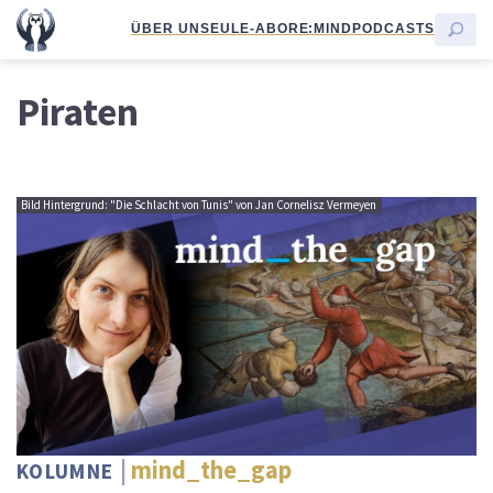
ÜBER UNS
EULE-ABO
RE:MIND
PODCASTS
Piraten
Bild Hintergrund: "Die Schlacht von Tunis" von Jan Cornelisz Vermeyen
mind_the_gap
KOLUMNE