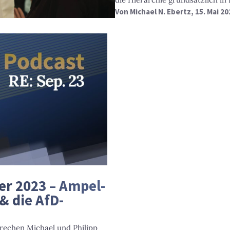
Von
Michael N. Ebertz
, 15. Mai 2
r 2023 – Ampel-
& die AfD-
prechen Michael und Philipp