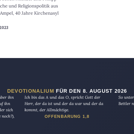
che und Religionspolitik aus
Ampel, 40 Jahre Kirchenasyl
2023
DEVOTIONALIUM
FÜR DEN 8. AUGUST 2026
über ihn
Ich bin das A und das O, spricht Gott der
So unter
uf ihn
Herr, der da ist und der da war und der da
Bettler n
er sich
kommt, der Allmächtige.
 noch?),
OFFENBARUNG 1,8