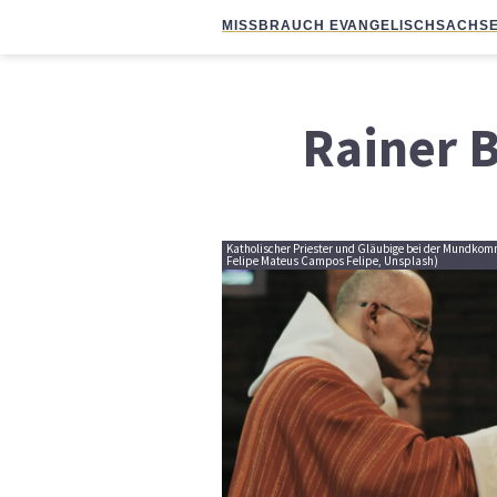
MISSBRAUCH EVANGELISCH
SACHSE
Rainer 
Katholischer Priester und Gläubige bei der Mundko
Felipe Mateus Campos Felipe, Unsplash)