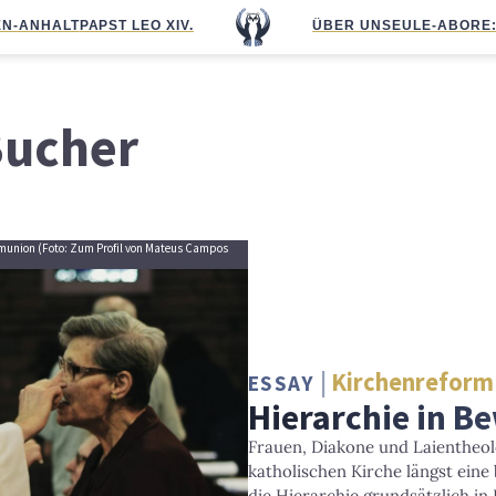
N-ANHALT
PAPST LEO XIV.
ÜBER UNS
EULE-ABO
RE
Bucher
mmunion (Foto: Zum Profil von Mateus Campos
Kirchenreform
ESSAY
Hierarchie in 
Frauen, Diakone und Laientheolo
katholischen Kirche längst eine
die Hierarchie grundsätzlich in