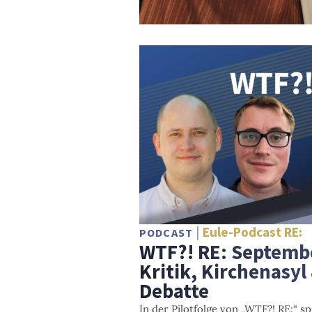
Eule-Podcast RE:
PODCAST
WTF?! RE: Septembe
Kritik, Kirchenasyl 
Debatte
In der Pilotfolge von „WTF?! RE:“ s