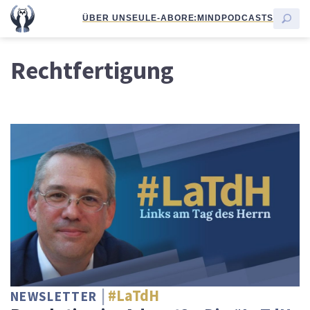
ÜBER UNS
EULE-ABO
RE:MIND
PODCASTS
Rechtfertigung
#LaTdH
NEWSLETTER