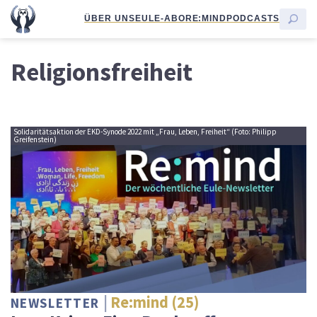
ÜBER UNS
EULE-ABO
RE:MIND
PODCASTS
Religionsfreiheit
Solidaritätsaktion der EKD-Synode 2022 mit „Frau, Leben, Freiheit“ (Foto: Philipp
Greifenstein)
Re:mind (25)
NEWSLETTER