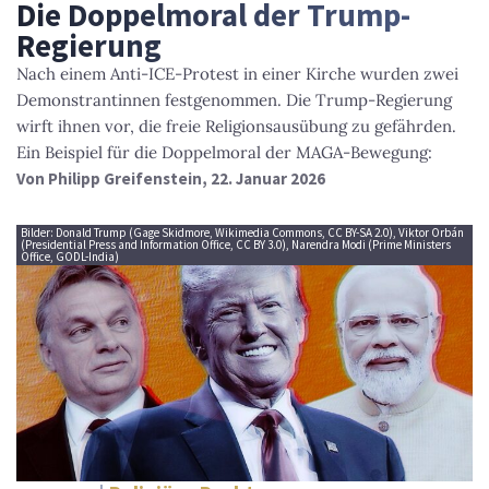
Die Doppelmoral der Trump-
Regierung
Nach einem Anti-ICE-Protest in einer Kirche wurden zwei
Demonstrantinnen festgenommen. Die Trump-Regierung
wirft ihnen vor, die freie Religionsausübung zu gefährden.
Ein Beispiel für die Doppelmoral der MAGA-Bewegung:
Von
Philipp Greifenstein
, 22. Januar 2026
Bilder: Donald Trump (Gage Skidmore, Wikimedia Commons, CC BY-SA 2.0), Viktor Orbán
(Presidential Press and Information Office, CC BY 3.0), Narendra Modi (Prime Ministers
Office, GODL-India)