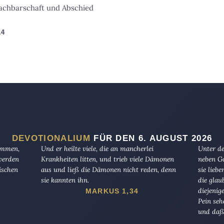
achbarschaft und Abschied
24
DEVOTIONALIUM
FÜR DEN 6. AUGUST 2026
kommen,
Und er heilte viele, die an mancherlei
Unter de
 werden
Krankheiten litten, und trieb viele Dämonen
neben Go
ischen
aus und ließ die Dämonen nicht reden, denn
sie lieb
sie kannten ihn.
die glau
diejenig
MARKUS 1,34
Pein seh
und daß 