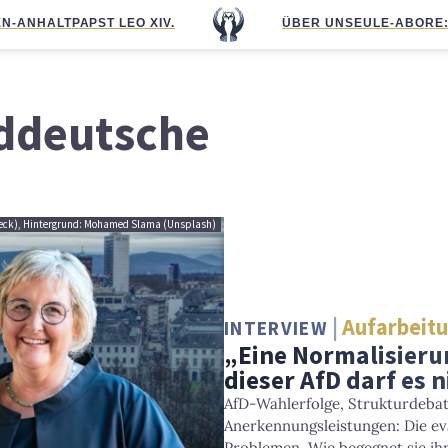
N-ANHALT
PAPST LEO XIV.
ÜBER UNS
EULE-ABO
RE
ddeutsche
i Deck), Hintergrund: Mohamed Slama (Unsplash)
Aufarbeit
INTERVIEW
„Eine Normalisier
dieser AfD darf es 
AfD-Wahlerfolge, Strukturdebat
Anerkennungsleistungen: Die ev
Problemen. Wie begegnet sie ih