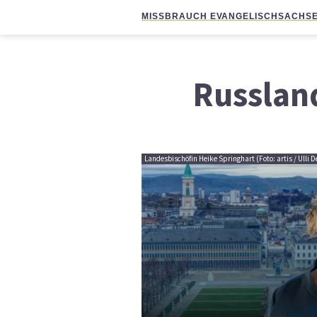
MISSBRAUCH EVANGELISCH
SACHSE
Russlan
Landesbischöfin Heike Springhart (Foto: artis / Ull