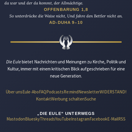
da war und der da kommt, der Allmächtige.
OFFENBARUNG 1,8
So unterdrücke die Waise nicht, Und fahre den Bettler nicht an.
AD-DUHA 9–10
Die Eule
bietet Nachrichten und Meinungen zu Kirche, Politik und
Kultur, immer mit einem kritischen Blick aufgeschrieben für eine
neue Generation.
Über uns
Eule-Abo
FAQ
Podcasts
Re:mind
Newsletter
WIDERSTAND!
Kontakt
Werbung schalten
Suche
„DIE EULE“ UNTERWEGS
Mastodon
Bluesky
Threads
YouTube
Instagram
Facebook
E-Mail
RSS