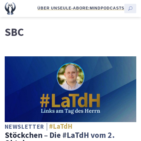
ÜBER UNS
EULE-ABO
RE:MIND
PODCASTS
SBC
#LaTdH
NEWSLETTER
Stöckchen – Die #LaTdH vom 2.