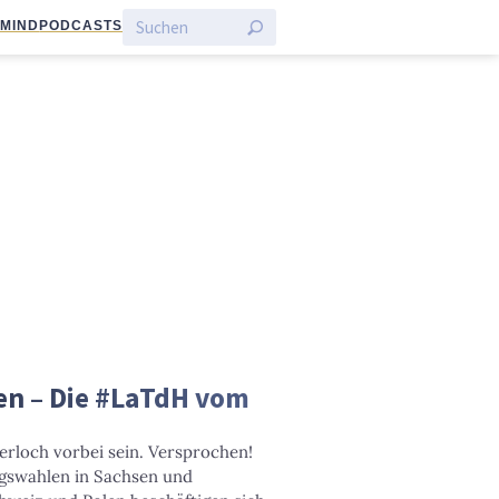
:MIND
PODCASTS
en – Die #LaTdH vom
rloch vorbei sein. Versprochen!
agswahlen in Sachsen und