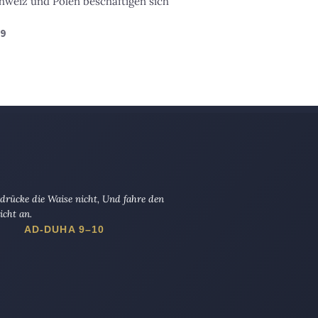
hweiz und Polen beschäftigen sich
19
drücke die Waise nicht, Und fahre den
icht an.
AD-DUHA 9–10