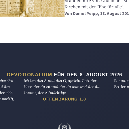
Brandenburg vor. Und in der Sc
Kirchen mit der "Ehe für Alle".
Von
Daniel Peipp
, 18. August 20
DEVOTIONALIUM
FÜR DEN 8. AUGUST 2026
über ihn
Ich bin das A und das O, spricht Gott der
So unter
uf ihn
Herr, der da ist und der da war und der da
Bettler n
er sich
kommt, der Allmächtige.
 noch?),
OFFENBARUNG 1,8