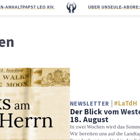
N-ANHALT
PAPST LEO XIV.
ÜBER UNS
EULE-ABO
RE
en
#LaTdH
NEWSLETTER
Der Blick vom West
18. August
In zwei Wochen wird das Somme
Wir bereiten uns auf die Landt